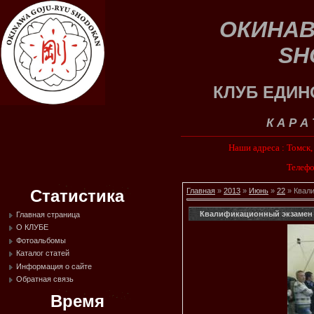
ОКИНАВ
SH
КЛУБ ЕДИН
К А Р А
Наши адреса : Томск
Телефо
Статистика
Главная
»
2013
»
Июнь
»
22
» Квал
Квалификационный экзамен
Главная страница
О КЛУБЕ
Фотоальбомы
Каталог статей
Информация о сайте
Обратная связь
Время