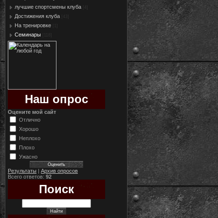
лучшие спортсмены клуба
[4]
Достижения клуба
[43]
На тренировке
[1]
Семинары
[118]
Наш опрос
Оцените мой сайт
Отлично
Хорошо
Неплохо
Плохо
Ужасно
Результаты
|
Архив опросов
Всего ответов:
92
Поиск