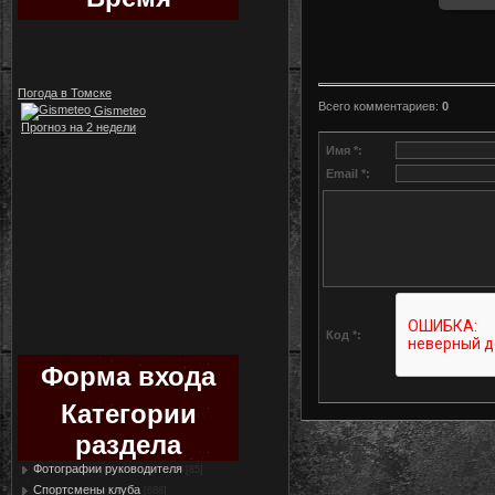
Погода в Томске
Всего комментариев
:
0
Gismeteo
Прогноз на 2 недели
Имя *:
Email *:
Код *:
Форма входа
Категории
раздела
Фотографии руководителя
[85]
Спортсмены клуба
[688]