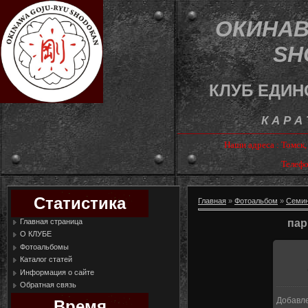
ОКИНАВ
SH
КЛУБ ЕДИН
К А Р А
Наши адреса : Томск
Телефо
Статистика
Главная
»
Фотоальбом
»
Семи
Главная страница
пар
О КЛУБЕ
Фотоальбомы
Каталог статей
В
Информация о сайте
Обратная связь
Добавл
Время